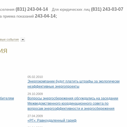
(831) 243-04-14
(831) 243-03-07
аселения
Для юридических лиц
243-04-14;
а приема показаний
вые события
ия
05.02.2010
Энергокомпании будут платить штрафы за экологически
неэффективные энергопроекты
29.10.2009
ебителям
Вопросы энергосбережения обсуждались на заседании
Межведомственного координационного совета по
вопросам энергоэффективности и энергосбережения
27.04.2009
«РГ»: Равноудаленный тариф