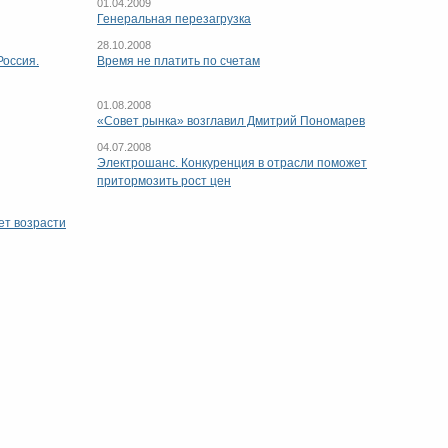
01.04.2009
Генеральная перезагрузка
28.10.2008
оссия.
Время не платить по счетам
01.08.2008
«Совет рынка» возглавил Дмитрий Пономарев
04.07.2008
Электрошанс. Конкуренция в отрасли поможет
притормозить рост цен
ет возрасти