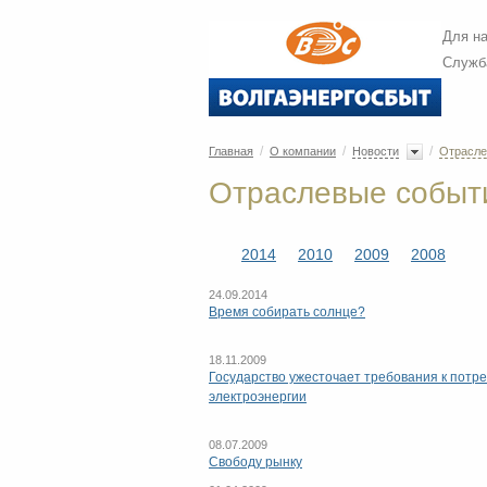
Для н
Служб
/
/
/
Главная
О компании
Новости
Отрасле
Oтраслевые событ
2014
2010
2009
2008
24.09.2014
Время собирать солнце?
18.11.2009
Государство ужесточает требования к потр
электроэнергии
08.07.2009
Свободу рынку