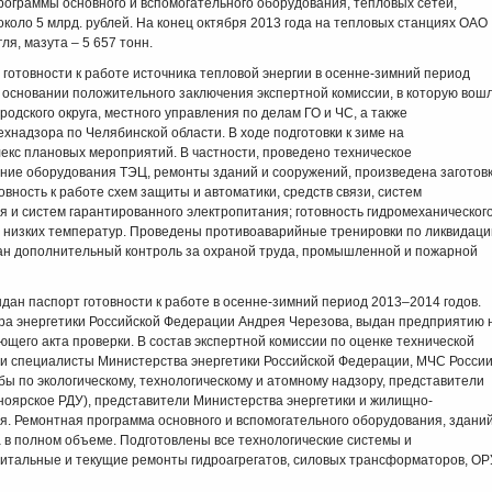
граммы основного и вспомогательного оборудования, тепловых сетей,
около 5 млрд. рублей. На конец октября 2013 года на тепловых станциях ОАО
ля, мазута – 5 657 тонн.
 готовности к работе источника тепловой энергии в осенне-зимний период
а основании положительного заключения экспертной комиссии, в которую вош
одского округа, местного управления по делам ГО и ЧС, а также
хнадзора по Челябинской области. В ходе подготовки к зиме на
кс плановых мероприятий. В частности, проведено техническое
ание оборудования ТЭЦ, ремонты зданий и сооружений, произведена заготов
вность к работе схем защиты и автоматики, средств связи, систем
я и систем гарантированного электропитания; готовность гидромеханическог
 низких температур. Проведены противоаварийные тренировки по ликвидаци
ан дополнительный контроль за охраной труда, промышленной и пожарной
дан паспорт готовности к работе в осенне-зимний период 2013–2014 годов.
ра энергетики Российской Федерации Андрея Черезова, выдан предприятию 
щего акта проверки. В состав экспертной комиссии по оценке технической
ли специалисты Министерства энергетики Российской Федерации, МЧС России
ы по экологическому, технологическому и атомному надзору, представители
ярское РДУ), представители Министерства энергетики и жилищно-
ая. Ремонтная программа основного и вспомогательного оборудования, здани
в полном объеме. Подготовлены все технологические системы и
итальные и текущие ремонты гидроагрегатов, силовых трансформаторов, ОР