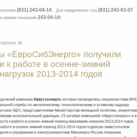
(831) 243-04-14
(831) 243-03-07
аселения
Для юридических лиц
243-04-14;
а приема показаний
 компании
пы «ЕвроСибЭнерго» получили
и к работе в осенне-зимний
нагрузок 2013-2014 годов
азделений компании
Иркутскэнерго
, которая проводилась специалистами МЧ
альной службы по экологическому, технологическому и атомному надзору
тское РДУ), представителями Министерства жилищной политики, энергетик
лужбами исполнительной дирекции, 23 октября компанией «Иркутскэнерго» и е
сти к работе в осенне-зимний период максимума нагрузок 2013;2014 годов.
 работе в осенне-зимний период 2013-2014 годов подписан заместителем
роля и управления в электроэнергетике Минэнерго России Алексеем