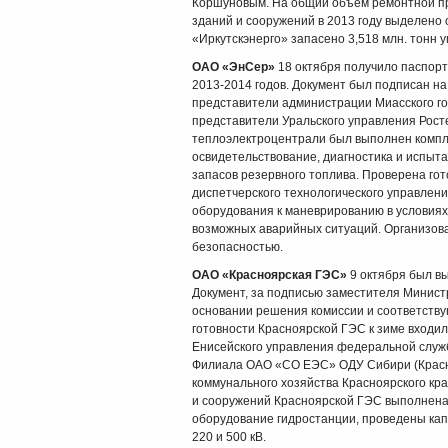
Коршуновым. На общий объём ремонтной про
зданий и сооружений в 2013 году выделено 
«Иркутскэнерго» запасено 3,518 млн. тонн уг
ОАО «ЭнСер»
18 октября получило паспорт
2013-2014 годов. Документ был подписан н
представители администрации Миасского гор
представители Уральского управления Росте
теплоэлектроцентрали был выполнен компле
освидетельствование, диагностика и испыт
запасов резервного топлива. Проверена гото
диспетчерского технологического управлени
оборудования к маневрированию в условиях
возможных аварийных ситуаций. Организов
безопасностью.
ОАО «Красноярская ГЭС»
9 октября был вы
Документ, за подписью заместителя Минист
основании решения комиссии и соответствую
готовности Красноярской ГЭС к зиме входи
Енисейского управления федеральной служб
Филиала ОАО «СО ЕЭС» ОДУ Сибири (Красно
коммунального хозяйства Красноярского кр
и сооружений Красноярской ГЭС выполнена 
оборудование гидростанции, проведены кап
220 и 500 кВ.