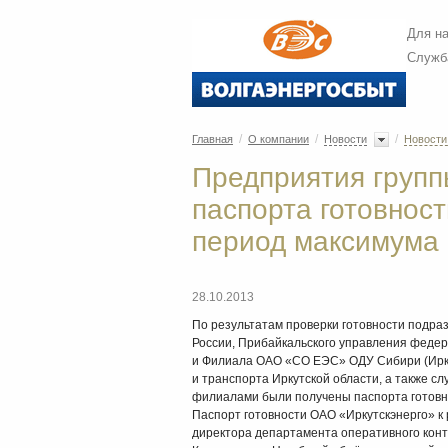
Для н
Служб
/
/
/
Главная
О компании
Новости
Новости
Предприятия груп
паспорта готовност
период максимума 
28.10.2013
По результатам проверки готовности подр
России, Прибайкальского управления федер
и Филиала ОАО «СО ЕЭС» ОДУ Сибири (Ирку
и транспорта Иркутской области, а также с
филиалами были получены паспорта готовно
Паспорт готовности ОАО «Иркутскэнерго» к
директора департамента оперативного конт