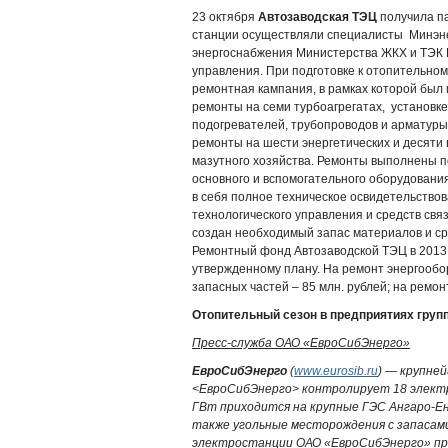
23 октября
Автозаводская ТЭЦ
получила па
станции осуществляли специалисты Минэнер
энергоснабжения Министерства ЖКХ и ТЭК Н
управления. При подготовке к отопительном
ремонтная кампания, в рамках которой бы
ремонты на семи турбоагрегатах, установке
подогревателей, трубопроводов и арматуры
ремонты на шести энергетических и десяти
мазутного хозяйства. Ремонты выполнены п
основного и вспомогательного оборудовани
в себя полное техническое освидетельствов
технологического управления и средств свя
создан необходимый запас материалов и сре
Ремонтный фонд Автозаводской ТЭЦ в 2013 г
утвержденному плану. На ремонт энергообо
запасных частей – 85 млн. рублей; на ремон
Отопительный сезон в предприятиях груп
Пресс-служба ОАО «ЕвроСибЭнерго»
ЕвроСибЭнерго
(
www.eurosib.ru
) — крупне
<ЕвроСибЭнерго> контролирует 18 электр
ГВт приходится на крупные ГЭС Ангаро-Ени
также угольные месторождения с запасами
электростанции ОАО «ЕвроСибЭнерго» про