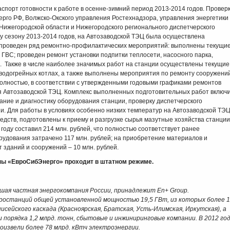
спорт готовности к работе в осенне-зимний период 2013-2014 годов. Провер
го РФ, Волжско-Окского управления Ростехнадзора, управления энергетики
ижегородской области и Нижегородского регионального диспетчерского
у сезону 2013-2014 годов, на Автозаводской ТЭЦ была осуществлена
л проведен ряд ремонтно-профилактических мероприятий: выполнены текущи
 ГВС; проведен ремонт установки подпитки теплосети, насосного парка,
. Также в числе наиболее значимых работ на станции осуществлены текущие
 водогрейных котлах, а также выполнены мероприятия по ремонту сооружени
олностью, в соответствии с утвержденными годовыми графиками ремонтов
я Автозаводской ТЭЦ. Комплекс выполненных подготовительных работ включ
ание и диагностику оборудования станции, проверку диспетчерского
зи. Для работы в условиях особенно низких температур на Автозаводской ТЭ
дств, подготовлены к приему и разгрузке сырья мазутные хозяйства станции
оду составил 214 млн. рублей, что полностью соответствует ранее
рудования затрачено 117 млн. рублей; на приобретение материалов и
т зданий и сооружений – 10 млн. рублей.
пы «ЕвроСибЭнерго» проходит в штатном режиме.
йшая частная энергокомпания России, принадлежит En+ Group.
останций общей установленной мощностью 19,5 ГВт, из которых более 
сейского каскада (Красноярская, Братская, Усть-Илимская, Иркутская), а
 порядка 1,2 млрд. тонн, сбытовые и инжиниринговые компании. В 2012 го
извели более 78 млрд. кВтч электроэнергии.