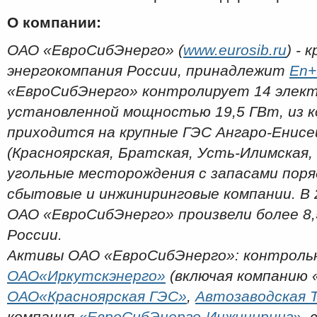
О компании:
ОАО «ЕвроСибЭнерго» (
www.eurosib.ru
) -
энергокомпания России, принадлежит
En+
«ЕвроСибЭнерго» контролирует 14 элек
установленной мощностью 19,5 ГВт, из 
приходится на крупные ГЭС Ангаро-Енисе
(Красноярская, Братская, Усть-Илимская,
угольные месторождения с запасами поряд
сбытовые и инжиниринговые компании. В 
ОАО «ЕвроСибЭнерго» произвели более 8,
России.
Активы ОАО «ЕвроСибЭнерго»: контроль
ОАО«Иркутскэнерго»
(включая компанию 
ОАО«Красноярская ГЭС»
,
Автозаводская 