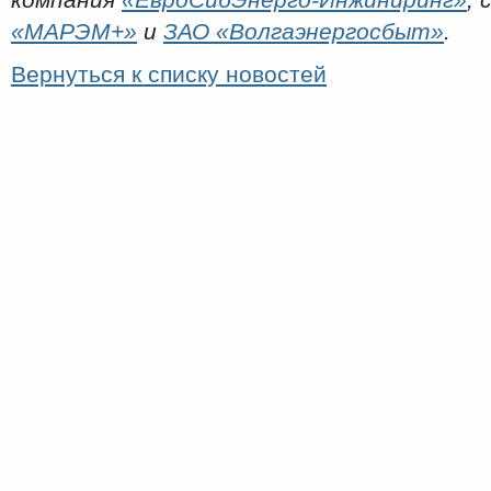
компания
«ЕвроСибЭнерго-Инжиниринг»
,
«МАРЭМ+»
и
ЗАО «Волгаэнергосбыт»
.
Вернуться к списку новостей